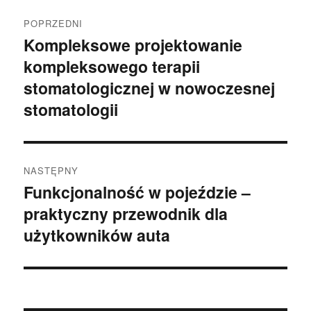
Nawigacja
POPRZEDNI
wpisu
Kompleksowe projektowanie
Poprzedni
kompleksowego terapii
wpis:
stomatologicznej w nowoczesnej
stomatologii
NASTĘPNY
Funkcjonalność w pojeździe –
Następny
praktyczny przewodnik dla
wpis:
użytkowników auta