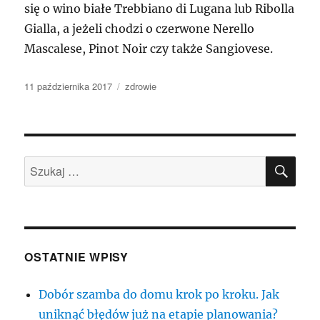
się o wino białe Trebbiano di Lugana lub Ribolla
Gialla, a jeżeli chodzi o czerwone Nerello
Mascalese, Pinot Noir czy także Sangiovese.
Data
Kategorie
11 października 2017
zdrowie
publikacji
SZU
Szukaj:
OSTATNIE WPISY
Dobór szamba do domu krok po kroku. Jak
uniknąć błędów już na etapie planowania?