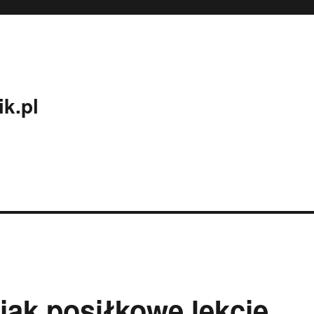
k.pl
 jak posiłkowe lekcje