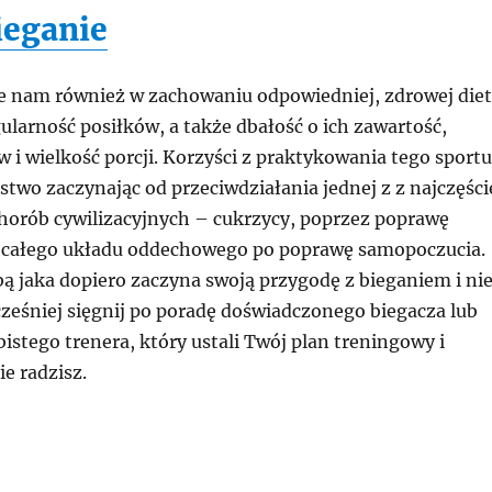
ieganie
 nam również w zachowaniu odpowiedniej, zdrowej die
ularność posiłków, a także dbałość o ich zawartość,
 i wielkość porcji. Korzyści z praktykowania tego sportu
stwo zaczynając od przeciwdziałania jednej z z najczęści
horób cywilizacyjnych – cukrzycy, poprzez poprawę
 całego układu oddechowego po poprawę samopoczucia.
obą jaka dopiero zaczyna swoją przygodę z bieganiem i ni
cześniej sięgnij po poradę doświadczonego biegacza lub
bistego trenera, który ustali Twój plan treningowy i
ie radzisz.