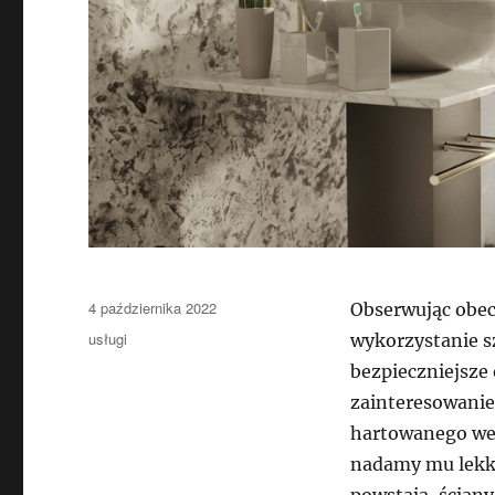
Data
4 października 2022
Obserwując obec
publikacji
Kategorie
usługi
wykorzystanie s
bezpieczniejsze
zainteresowanie
hartowanego we 
nadamy mu lekko