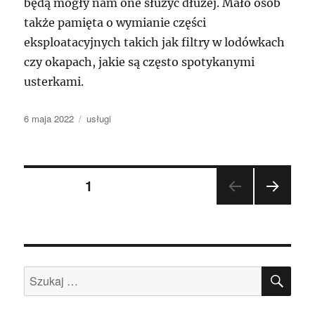
będą mogły nam one służyć dłużej. Mało osób
także pamięta o wymianie części
eksploatacyjnych takich jak filtry w lodówkach
czy okapach, jakie są często spotykanymi
usterkami.
Data
Kategorie
6 maja 2022
usługi
publikacji
Nawigacja
STRONA
1
NAST
po
ĘPN
A
wpisach
STR
ONA
SZU
Szukaj: