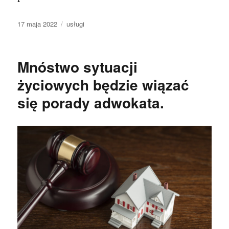
Data
Kategorie
17 maja 2022
usługi
publikacji
Mnóstwo sytuacji
życiowych będzie wiązać
się porady adwokata.