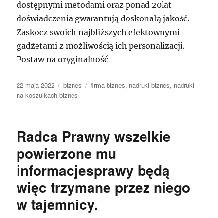
dostępnymi metodami oraz ponad 20lat
doświadczenia gwarantują doskonałą jakość.
Zaskocz swoich najbliższych efektownymi
gadżetami z możliwością ich personalizacji.
Postaw na oryginalność.
Data
Kategorie
Tagi
22 maja 2022
biznes
firma biznes
,
nadruki biznes
,
nadruki
publikacji
na koszulkach biznes
Radca Prawny wszelkie
powierzone mu
informacjesprawy będą
więc trzymane przez niego
w tajemnicy.