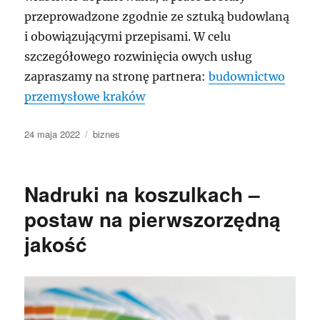
przeprowadzone zgodnie ze sztuką budowlaną
i obowiązującymi przepisami. W celu
szczegółowego rozwinięcia owych usług
zapraszamy na stronę partnera:
budownictwo
przemysłowe kraków
Data
Kategorie
24 maja 2022
biznes
publikacji
Nadruki na koszulkach –
postaw na pierwszorzędną
jakość