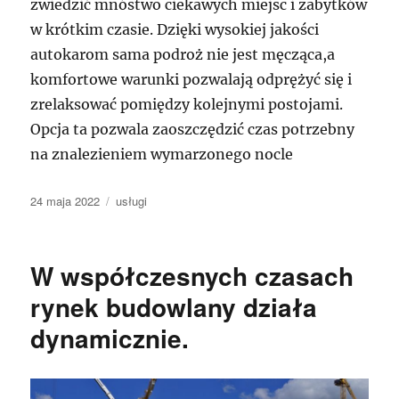
zwiedzić mnóstwo ciekawych miejsc i zabytków
w krótkim czasie. Dzięki wysokiej jakości
autokarom sama podroż nie jest męcząca,a
komfortowe warunki pozwalają odprężyć się i
zrelaksować pomiędzy kolejnymi postojami.
Opcja ta pozwala zaoszczędzić czas potrzebny
na znalezieniem wymarzonego nocle
Data
Kategorie
24 maja 2022
usługi
publikacji
W współczesnych czasach
rynek budowlany działa
dynamicznie.