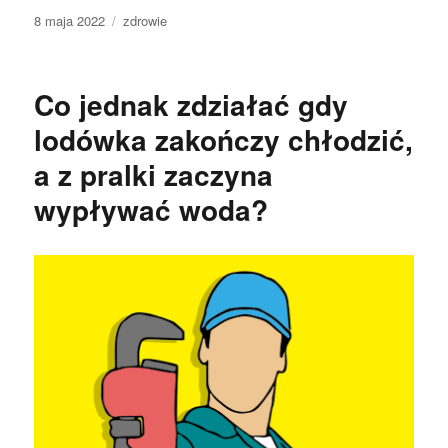
Data
Kategorie
8 maja 2022
zdrowie
publikacji
Co jednak zdziałać gdy
lodówka zakończy chłodzić,
a z pralki zaczyna
wypływać woda?