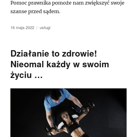
Pomoc prawnika pomoże nam zwiększyć swoje
szanse przed sądem.
Data
Kategorie
16 maja 2022
usługi
publikacji
Działanie to zdrowie!
Nieomal każdy w swoim
życiu …