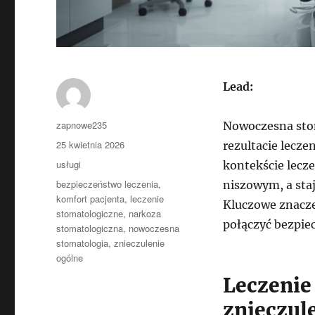
Lead:
Autor
zapnowe235
Nowoczesna stoma
Data
25 kwietnia 2026
rezultacie lecze
publikacji
Kategorie
usługi
kontekście lecz
Tagi
bezpieczeństwo leczenia
,
niszowym, a staj
komfort pacjenta
,
leczenie
Kluczowe znacze
stomatologiczne
,
narkoza
połączyć bezpie
stomatologiczna
,
nowoczesna
stomatologia
,
znieczulenie
ogólne
Leczenie
znieczul