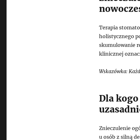
nowoczes
Terapia stomato
holistycznego p
skumulowanie ro
klinicznej ozna
Wskazówka: Każdy
Dla kogo
uzasadni
Znieczulenie og
u osób z silną 