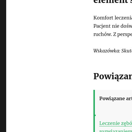
element 
Komfort leczeni
Pacjent nie doś
ruchów. Z persp
Wskazówka: Skutec
Powiązan
Powiązane ar
Leczenie zębó
rozwiązaniem