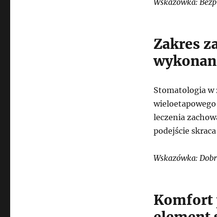
Wskazówka: Bezpi
Zakres z
wykonani
Stomatologia w 
wieloetapowego p
leczenia zachow
podejście skraca 
Wskazówka: Dobrz
Komfort 