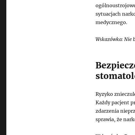
ogólnoustrojowe
sytuacjach nark
medycznego.
Wskazówka: Nie b
Bezpiecz
stomatol
Ryzyko znieczule
Każdy pacjent p
zdarzenia niepr
sprawia, że nar