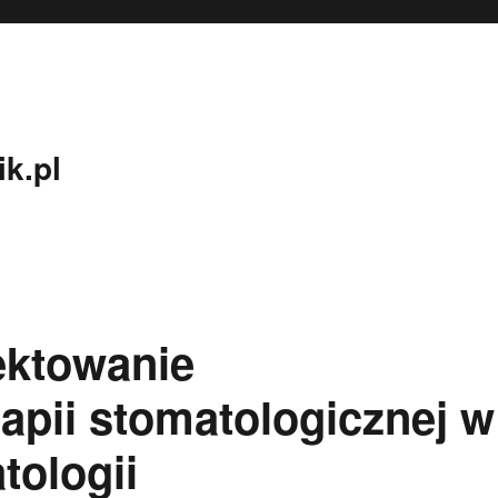
k.pl
ektowanie
pii stomatologicznej w
tologii