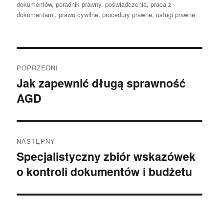
dokumentów
,
poradnik prawny
,
poświadczenia
,
praca z
dokumentami
,
prawo cywilne
,
procedury prawne
,
usługi prawne
Nawigacja
POPRZEDNI
wpisu
Jak zapewnić długą sprawność
Poprzedni
AGD
wpis:
NASTĘPNY
Specjalistyczny zbiór wskazówek
Następny
o kontroli dokumentów i budżetu
wpis: