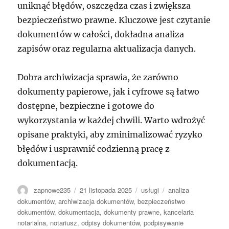
uniknąć błędów, oszczędza czas i zwiększa
bezpieczeństwo prawne. Kluczowe jest czytanie
dokumentów w całości, dokładna analiza
zapisów oraz regularna aktualizacja danych.
Dobra archiwizacja sprawia, że zarówno
dokumenty papierowe, jak i cyfrowe są łatwo
dostępne, bezpieczne i gotowe do
wykorzystania w każdej chwili. Warto wdrożyć
opisane praktyki, aby zminimalizować ryzyko
błędów i usprawnić codzienną pracę z
dokumentacją.
Autor
Data
Kategorie
Tagi
zapnowe235
21 listopada 2025
usługi
analiza
publikacji
dokumentów
,
archiwizacja dokumentów
,
bezpieczeństwo
dokumentów
,
dokumentacja
,
dokumenty prawne
,
kancelaria
notarialna
,
notariusz
,
odpisy dokumentów
,
podpisywanie