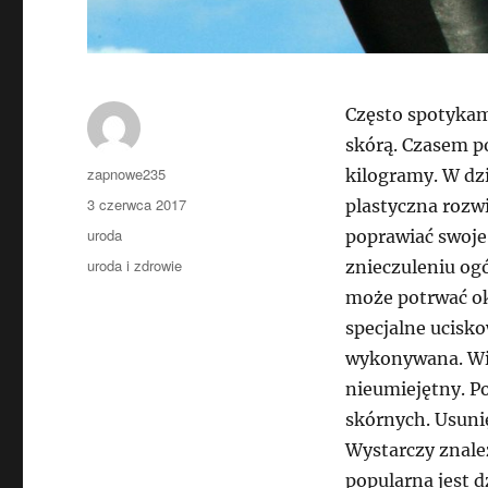
Często spotykam
skórą. Czasem p
Autor
zapnowe235
kilogramy. W dzi
Data
3 czerwca 2017
plastyczna rozw
publikacji
Kategorie
uroda
poprawiać swoje 
Tagi
uroda i zdrowie
znieczuleniu ogó
może potrwać ok
specjalne ucisko
wykonywana. Wie
nieumiejętny. P
skórnych. Usunię
Wystarczy znale
popularna jest d