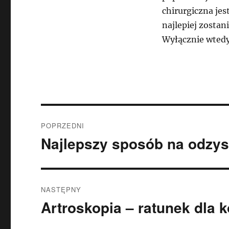
chirurgiczna jes
najlepiej zostan
Wyłącznie wted
Nawigacja
POPRZEDNI
wpisu
Najlepszy sposób na odzys
Poprzedni
wpis:
NASTĘPNY
Artroskopia – ratunek dla k
Następny
wpis: