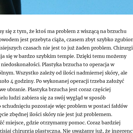
y się z tym, że ktoś ma problem z wiszącą na brzuchu
owodem jest przebyta ciąża, czasem zbyt szybko zgubio
siejszych czasach nie jest to już żaden problem. Chirurgi
ija się w bardzo szybkim tempie. Dzięki temu możemy
niedoskonałości. Plastyka brzucha to operacja w
lnym. Wszystko zależy od ilości nadmiernej skóry, ale
oło 4 godziny. Po wykonanej operacji trzeba założyć
we ubranie. Plastyka brzucha jest coraz częściej
lu ludzi zabiera się za swój wygląd w sposób
o schudnięciu pozostaje więc problem w postaci fałdów
cie zbędnej ilości skóry nie jest już problemem.
źć miejsce, gdzie otrzymamy pomoc. Coraz bardziej
zisiaj chirurgia plastyczna. Nie uważamy już, że ingerenc