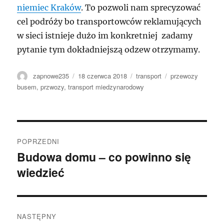
niemiec Kraków
. To pozwoli nam sprecyzować
cel podróży bo transportowców reklamujących
w sieci istnieje dużo im konkretniej zadamy
pytanie tym dokładniejszą odzew otrzymamy.
Autor
Data
Kategorie
Tagi
zapnowe235
18 czerwca 2018
transport
przewozy
publikacji
busem
,
przwozy
,
transport miedzynarodowy
Nawigacja
POPRZEDNI
wpisu
Budowa domu – co powinno się
Poprzedni
wiedzieć
wpis:
NASTĘPNY