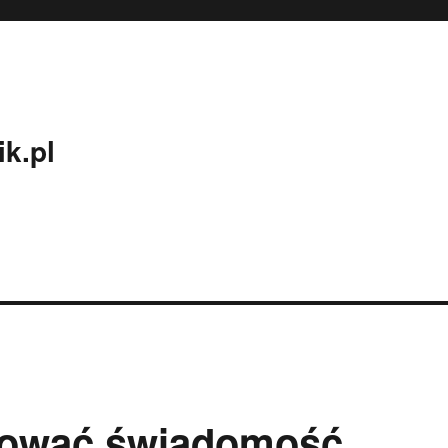
k.pl
dować świadomość