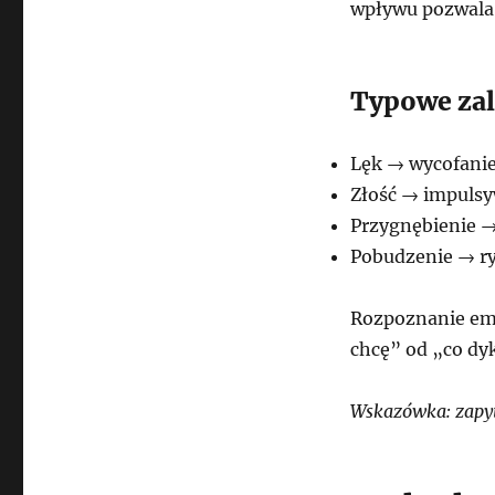
wpływu pozwala 
Typowe zal
Lęk → wycofanie
Złość → impulsy
Przygnębienie →
Pobudzenie → r
Rozpoznanie emo
chcę” od „co dy
Wskazówka: zapyt