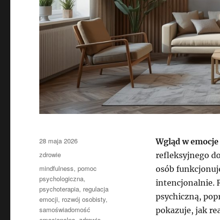
Data
28 maja 2026
Wgląd w emocje
publikacji
Kategorie
zdrowie
refleksyjnego do
Tagi
mindfulness
,
pomoc
osób funkcjonuj
psychologiczna
,
intencjonalnie.
psychoterapia
,
regulacja
psychiczną, popr
emocji
,
rozwój osobisty
,
samoświadomość
pokazuje, jak re
emocjonalna
,
zdrowie