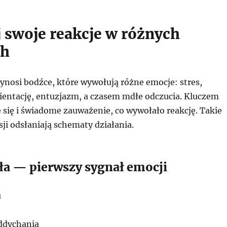
 swoje reakcje w różnych
ch
ynosi bodźce, które wywołują różne emocje: stres,
rientację, entuzjazm, a czasem mdłe odczucia. Kluczem
 się i świadome zauważenie, co wywołało reakcję. Takie
ji odsłaniają schematy działania.
ała — pierwszy sygnał emocji
u
ddychania