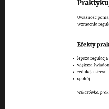
Praktyku
Uważność pomaga
Wzmacnia regula
Efekty pra
lepsza regulacja
większa świado
redukcja stresu
spokój
Wskazówka: prakt