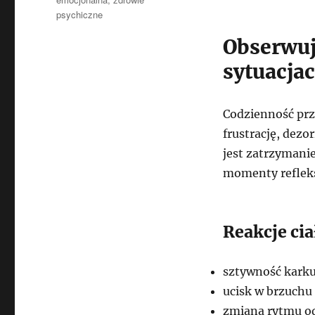
psychiczne
Obserwuj
sytuacja
Codzienność prz
frustrację, dezo
jest zatrzymanie
momenty refleks
Reakcje ci
sztywność kark
ucisk w brzuchu
zmiana rytmu o