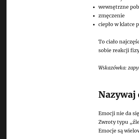
wewnętrzne pob
zmęczenie
ciepło w klatce 
To ciało najczęś
sobie reakcji f
Wskazówka: zapyta
Nazywaj 
Emocji nie da si
Zwroty typu „źle
Emocje są wielo