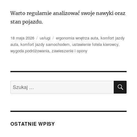
Warto regularnie analizować swoje nawyki oraz
stan pojazdu.
Data
Kategorie
Tagi
18 maja 2026
usługi
ergonomia wnętrza auta
,
komfort jazdy
publikacji
auta
,
komfort jazdy samochodem
,
ustawienie fotela kierowcy
,
wygoda podróżowania
,
zawieszenie i opony
SZU
Szukaj:
OSTATNIE WPISY