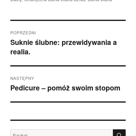
Nawigacja
POPRZEDNI
wpisu
Suknie ślubne: przewidywania a
Poprzedni
realia.
wpis:
NASTĘPNY
Pedicure – pomóż swoim stopom
Następny
wpis:
SZU
Szukaj: