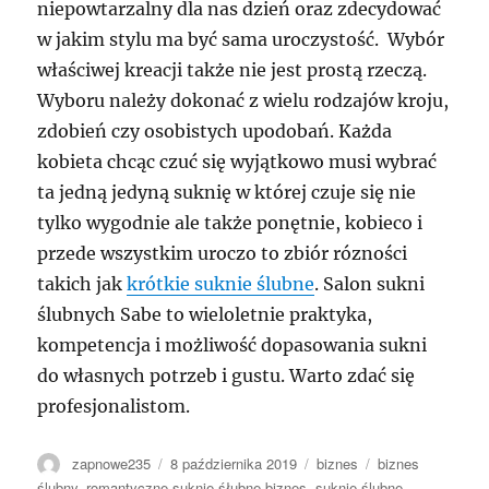
niepowtarzalny dla nas dzień oraz zdecydować
w jakim stylu ma być sama uroczystość. Wybór
właściwej kreacji także nie jest prostą rzeczą.
Wyboru należy dokonać z wielu rodzajów kroju,
zdobień czy osobistych upodobań. Każda
kobieta chcąc czuć się wyjątkowo musi wybrać
ta jedną jedyną suknię w której czuje się nie
tylko wygodnie ale także ponętnie, kobieco i
przede wszystkim uroczo to zbiór rózności
takich jak
krótkie suknie ślubne
. Salon sukni
ślubnych Sabe to wieloletnie praktyka,
kompetencja i możliwość dopasowania sukni
do własnych potrzeb i gustu. Warto zdać się
profesjonalistom.
Autor
Data
Kategorie
Tagi
zapnowe235
8 października 2019
biznes
biznes
publikacji
ślubny
,
romantyczne suknie śłubne biznes
,
suknie ślubne